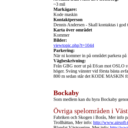
~3 mil
Markägare:
Kode maskin
Kontaktperson
Dennis Andersen - Skall kontaktas i god 
Karta över området
Kommer
Bilder:
viewtopic.php?t=1044
Parkering:
När ni kommer in på området parkera på 
Vägbeskrivning:
Från GBG norr ut på E6:an mot OSLO svän
höger. Sväng vänster vid första bästa avf
800 m sedan står det KODE MASKIN följ
Bockaby
Som medlem kan du hyra Bockaby genom 
Övriga spelområden i Väst
Fabriken och Skogen i Borås, Mer info 
Trollhättan, Mer info:
http://www.airsoft-
Blandat Västsverige, Mer info:
http://ww