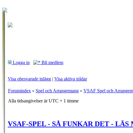
Logga in
Bli medlem
Visa obesvarade inlägg
|
Visa aktiva trådar
Forumindex
»
Spel och Arrangemang
»
VSAF Spel och Arrange
Alla tidsangivelser är UTC + 1 timme
VSAF-SPEL - SÅ FUNKAR DET - LÄS 