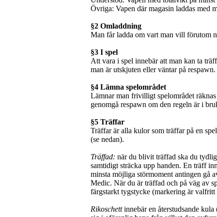
Övriga: Vapen där magasin laddas med m
§2 Omladdning
Man får ladda om vart man vill förutom 
§3 I spel
Att vara i spel innebär att man kan ta trä
man är utskjuten eller väntar på respawn.
§4 Lämna spelområdet
Lämnar man frivilligt spelområdet räknas
genomgå respawn om den regeln är i bru
§5 Träffar
Träffar är alla kulor som träffar på en spe
(se nedan).
Träffad:
när du blivit träffad ska du tyd
samtidigt sträcka upp handen. En träff inne
minsta möjliga störmoment antingen gå av 
Medic. När du är träffad och på väg av sp
färgstarkt tygstycke (markering är valfrit
Rikoschett
innebär en återstudsande kula 