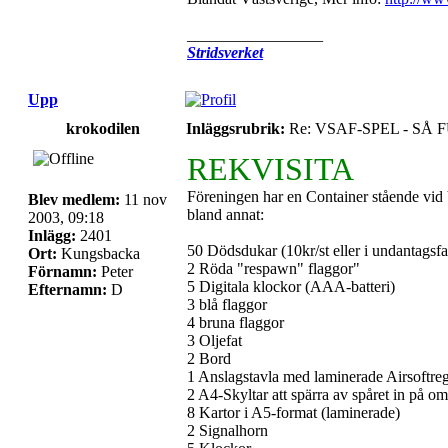
_________________
Stridsverket
Upp
krokodilen
Inläggsrubrik:
Re: VSAF-SPEL - SÅ
REKVISITA
Föreningen har en Container stående vid 
Blev medlem:
11 nov
bland annat:
2003, 09:18
Inlägg:
2401
50 Dödsdukar (10kr/st eller i undantagsfal
Ort:
Kungsbacka
2 Röda "respawn" flaggor"
Förnamn:
Peter
5 Digitala klockor (AAA-batteri)
Efternamn:
D
3 blå flaggor
4 bruna flaggor
3 Oljefat
2 Bord
1 Anslagstavla med laminerade Airsoftreg
2 A4-Skyltar att spärra av spåret in på om
8 Kartor i A5-format (laminerade)
2 Signalhorn