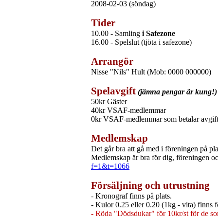
2008-02-03 (söndag)
Tider
10.00 - Samling
i Safezone
16.00 - Spelslut (tjöta i safezone)
Arrangör
Nisse "Nils" Hult (Mob: 0000 000000)
Spelavgift
(jämna pengar är kung!)
50kr Gäster
40kr VSAF-medlemmar
0kr VSAF-medlemmar som betalar avgift 
Medlemskap
Det går bra att gå med i föreningen på pl
Medlemskap är bra för dig, föreningen oc
f=1&t=1066
Försäljning och utrustning
- Kronograf finns på plats.
- Kulor 0.25 eller 0.20 (1kg - vita) finns 
- Röda "Dödsdukar" för 10kr/st för de som