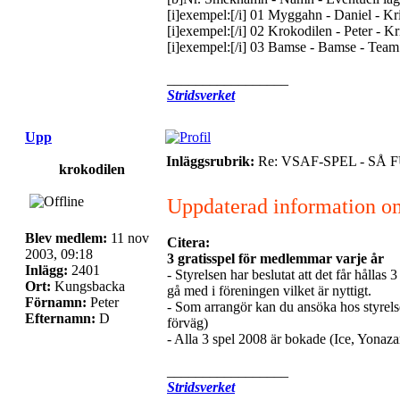
[i]exempel:[/i] 01 Myggahn - Daniel - Kri
[i]exempel:[/i] 02 Krokodilen - Peter - K
[i]exempel:[/i] 03 Bamse - Bamse - T
_________________
Stridsverket
Upp
Inläggsrubrik:
Re: VSAF-SPEL - SÅ FUNK
krokodilen
Uppdaterad information om
Blev medlem:
11 nov
Citera:
2003, 09:18
3 gratisspel för medlemmar varje år
Inlägg:
2401
- Styrelsen har beslutat att det får hållas 
Ort:
Kungsbacka
gå med i föreningen vilket är nyttigt.
Förnamn:
Peter
- Som arrangör kan du ansöka hos styrelse
Efternamn:
D
förväg)
- Alla 3 spel 2008 är bokade (Ice, Yonaza
_________________
Stridsverket