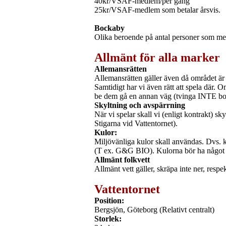
40kr/VSAF-medlem/per gång
25kr/VSAF-medlem som betalar årsvis.
Bockaby
Olika beroende på antal personer som med
Allmänt för alla marker
Allemansrätten
Allemansrätten gäller även då området är
Samtidigt har vi även rätt att spela där. 
be dem gå en annan väg (tvinga INTE bo
Skyltning och avspärrning
När vi spelar skall vi (enligt kontrakt) sk
Stigarna vid Vattentornet).
Kulor:
Miljövänliga kulor skall användas. Dvs. k
(T ex. G&G BIO). Kulorna bör ha något så 
Allmänt folkvett
Allmänt vett gäller, skräpa inte ner, respe
Vattentornet
Position:
Bergsjön, Göteborg (Relativt centralt)
Storlek: