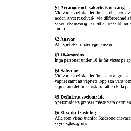
§1 Arrangör och säkerhetsansvarig
Vid varje spel ska det finnas minst en, a
nedan givet regelverk, via tillförordnad 
säkerhetsansvarig har rätt att neka tillträd
andra.
§2 Ansvar
Allt spel sker under eget ansvar.
§3 18-årsgräns
Inga personer under 18-år får vistas på sp
§4 Safezone
Vid varje spel ska det finnas ett avgräns
vapnet samt att vapnets lopp ska vara tom
skjuta om det finns risk för att en kula pa
§5 Definierat spelområde
Spelområdets gränser måste vara definiera
§6 Skyddsutrustning
Alla som vistas utanför Safezone ansvarar 
skyddsglasögon).